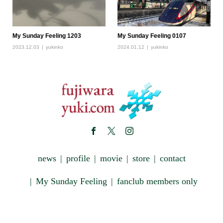
My Sunday Feeling 1203
My Sunday Feeling 0107
2023.12.03
yukinko
2024.01.12
yukinko
news
profile
movie
store
contact
My Sunday Feeling
fanclub members only
Copyright © 藤原雪 OFFICIAL SITE