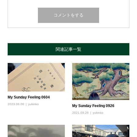
関連記事一覧
My Sunday Feeling 0604
2023.06.06
yukinko
My Sunday Feeling 0926
2021.09.26
yukinko