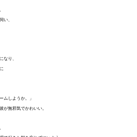
、
伺い、
になり、
に
ームしようか。」
彼が無邪気でかわいい。
、