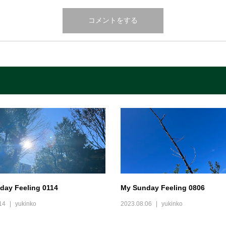
day Feeling 0114
My Sunday Feeling 0806
14
yukinko
2023.08.06
yukinko