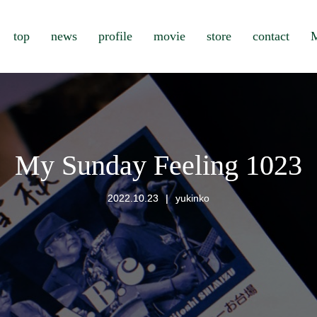
top
news
profile
movie
store
contact
M
My Sunday Feeling 1023
2022.10.23
yukinko