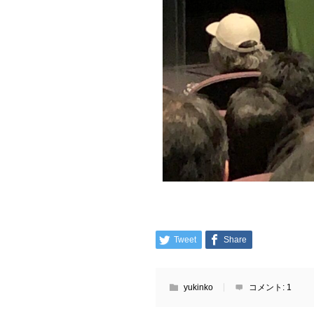
Tweet
Share
yukinko
コメント:
1