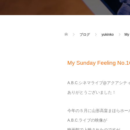
ブログ
yukinko
My 
My Sunday Feeling No.1
A.B.C.シネマライブ@アクアシテ
ありがとうございました！
今年の５月に山形高畠まほらホー
A.B.C.ライブの映像が
映画館で上映されたのですが