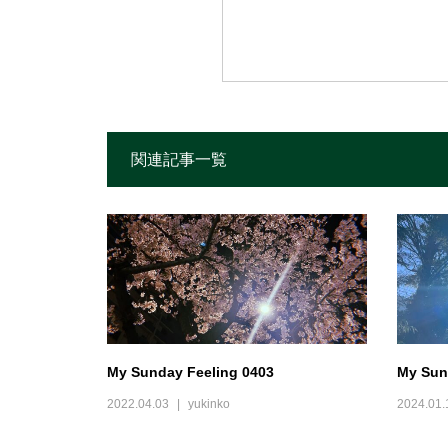
関連記事一覧
My Sunday Feeling 0403
My Sun
2022.04.03
yukinko
2024.01.