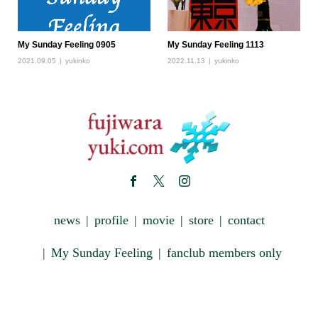
My Sunday Feeling 0905
My Sunday Feeling 1113
2021.09.05
yukinko
2022.11.13
yukinko
news
profile
movie
store
contact
My Sunday Feeling
fanclub members only
Copyright © 藤原雪 OFFICIAL SITE